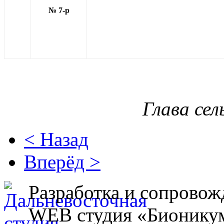
№ 7-р
Глава сел
< Назад
Вперёд >
Разработка и сопровож
WEB студия «Бионику