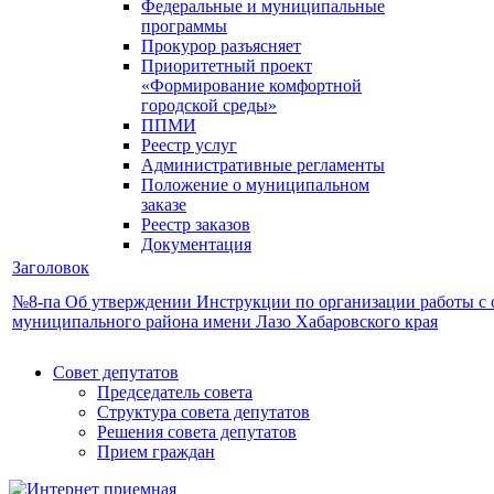
Федеральные и муниципальные
программы
Прокурор разъясняет
Приоритетный проект
«Формирование комфортной
городской среды»
ППМИ
Реестр услуг
Административные регламенты
Положение о муниципальном
заказе
Реестр заказов
Документация
Заголовок
№8-па Об утверждении Инструкции по организации работы с 
муниципального района имени Лазо Хабаровского края
Совет депутатов
Председатель совета
Структура совета депутатов
Решения совета депутатов
Прием граждан