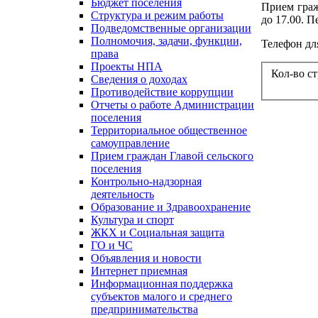
Бюджет поселения
Прием граж
Структура и режим работы
до 17.00. П
Подведомственные организации
Полномочия, задачи, функции,
Телефон для
права
Проекты НПА
Кол-во с
Сведения о доходах
Противодействие коррупции
Отчеты о работе Администрации
поселения
Территориальное общественное
самоуправление
Прием граждан Главой сельского
поселения
Контрольно-надзорная
деятельность
Образование и Здравоохранение
Культура и спорт
ЖКХ и Социальная защита
ГО и ЧС
Объявления и новости
Интернет приемная
Информационная поддержка
субъектов малого и среднего
предпринимательства