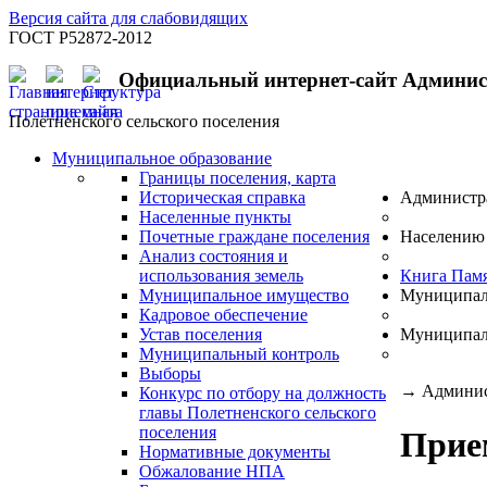
Версия сайта для слабовидящих
ГОСТ Р52872-2012
Официальный интернет-сайт Админи
Полётненского сельского поселения
Муниципальное образование
Границы поселения, карта
Историческая справка
Администр
Населенные пункты
Почетные граждане поселения
Населению
Анализ состояния и
использования земель
Книга Пам
Муниципальное имущество
Муниципал
Кадровое обеспечение
Устав поселения
Муниципал
Муниципальный контроль
Выборы
→
Админис
Конкурс по отбору на должность
главы Полетненского сельского
поселения
Прием
Нормативные документы
Обжалование НПА