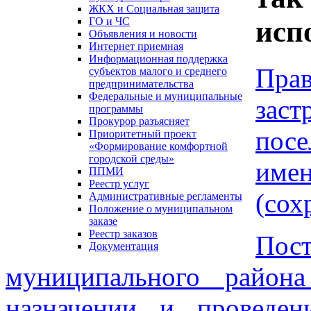
ЖКХ и Социальная защита
исп
ГО и ЧС
Объявления и новости
Интернет приемная
Информационная поддержка
Пра
субъектов малого и среднего
предпринимательства
Федеральные и муниципальные
заст
программы
Прокурор разъясняет
посе
Приоритетный проект
«Формирование комфортной
городской среды»
име
ППМИ
Реестр услуг
(сох
Административные регламенты
Положение о муниципальном
заказе
Реестр заказов
По
Документация
муниципального райо
назначении и проведе