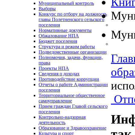
Книг
Муниципальный контроль
Выборы
Муни
Конкурс по отбору на должность
главы Полетненского сельского
поселения
Нормативные документы
Муни
Обжалование НПА
Бюджет поселения
Структура и режим работы
Подведомственные организации
Глав
Полномочия, задачи, функции,
права
обра
Проекты НПА
Сведения о доходах
Противодействие коррупции
испо
Отчеты о работе Администрации
поселения
Отп
Территориальное общественное
самоуправление
Прием граждан Главой сельского
поселения
Инф
Контрольно-надзорная
деятельность
Образование и Здравоохранение
так
Культура и спорт