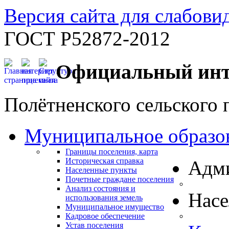
Версия сайта для слабов
ГОСТ Р52872-2012
Официальный инт
Полётненского сельского 
Муниципальное образо
Границы поселения, карта
Историческая справка
Адм
Населенные пункты
Почетные граждане поселения
Анализ состояния и
Нас
использования земель
Муниципальное имущество
Кадровое обеспечение
Устав поселения