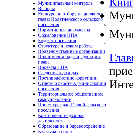
Книг
Муниципальный контроль
Выборы
Муни
Конкурс по отбору на должность
главы Полетненского сельского
поселения
Нормативные документы
Муни
Обжалование НПА
Бюджет поселения
Структура и режим работы
Подведомственные организации
Глав
Полномочия, задачи, функции,
права
прие
Проекты НПА
Сведения о доходах
Противодействие коррупции
Инте
Отчеты о работе Администрации
поселения
Территориальное общественное
самоуправление
Прием граждан Главой сельского
поселения
Контрольно-надзорная
деятельность
Образование и Здравоохранение
Культура и спорт