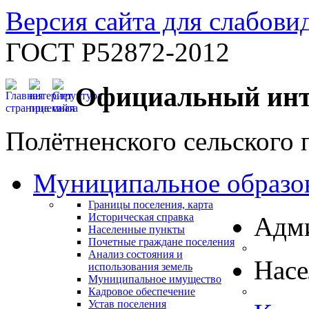
Версия сайта для слабов
ГОСТ Р52872-2012
Официальный инт
Полётненского сельского 
Муниципальное образо
Границы поселения, карта
Историческая справка
Адм
Населенные пункты
Почетные граждане поселения
Анализ состояния и
Нас
использования земель
Муниципальное имущество
Кадровое обеспечение
Устав поселения