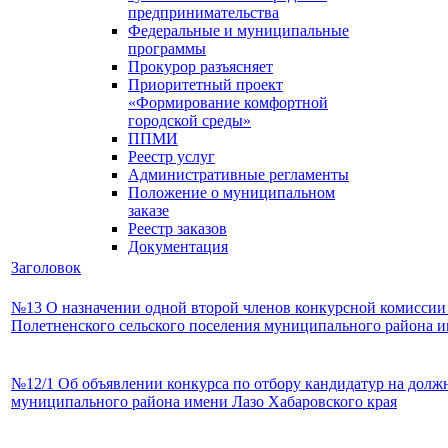
предпринимательства
Федеральные и муниципальные
программы
Прокурор разъясняет
Приоритетный проект
«Формирование комфортной
городской среды»
ППМИ
Реестр услуг
Административные регламенты
Положение о муниципальном
заказе
Реестр заказов
Документация
Заголовок
№13 О назначении одной второй членов конкурсной комиссии 
Полетненского сельского поселения муниципального района и
№12/1 Об объявлении конкурса по отбору кандидатур на должн
муниципального района имени Лазо Хабаровского края