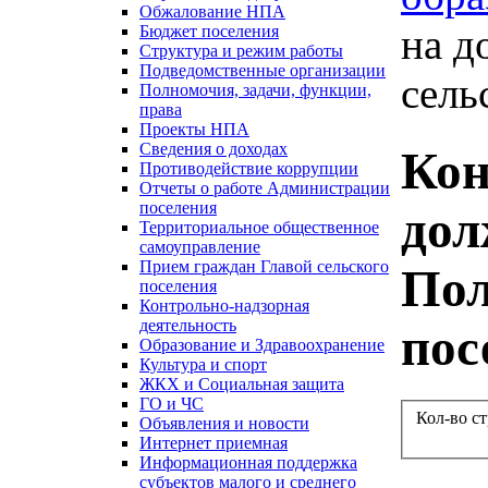
Обжалование НПА
на д
Бюджет поселения
Структура и режим работы
Подведомственные организации
сель
Полномочия, задачи, функции,
права
Проекты НПА
Сведения о доходах
Кон
Противодействие коррупции
Отчеты о работе Администрации
поселения
дол
Территориальное общественное
самоуправление
Прием граждан Главой сельского
Пол
поселения
Контрольно-надзорная
деятельность
пос
Образование и Здравоохранение
Культура и спорт
ЖКХ и Социальная защита
ГО и ЧС
Кол-во с
Объявления и новости
Интернет приемная
Информационная поддержка
субъектов малого и среднего