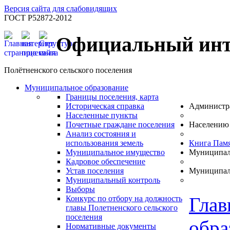
Версия сайта для слабовидящих
ГОСТ Р52872-2012
Официальный инт
Полётненского сельского поселения
Муниципальное образование
Границы поселения, карта
Историческая справка
Администр
Населенные пункты
Почетные граждане поселения
Населению
Анализ состояния и
использования земель
Книга Пам
Муниципальное имущество
Муниципал
Кадровое обеспечение
Устав поселения
Муниципал
Муниципальный контроль
Выборы
Глав
Конкурс по отбору на должность
главы Полетненского сельского
поселения
обра
Нормативные документы