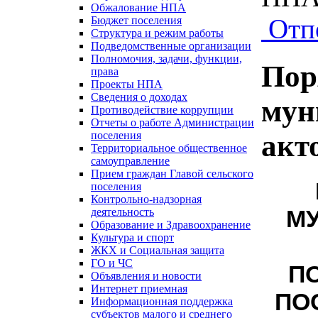
Обжалование НПА
Отп
Бюджет поселения
Структура и режим работы
Подведомственные организации
Полномочия, задачи, функции,
Пор
права
Проекты НПА
Сведения о доходах
мун
Противодействие коррупции
Отчеты о работе Администрации
акт
поселения
Территориальное общественное
самоуправление
Прием граждан Главой сельского
поселения
Контрольно-надзорная
М
деятельность
Образование и Здравоохранение
Культура и спорт
ЖКХ и Социальная защита
ГО и ЧС
П
Объявления и новости
Интернет приемная
ПО
Информационная поддержка
субъектов малого и среднего