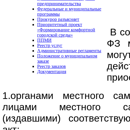
предпринимательства
Федеральные и муниципальные
программы
Прокурор разъясняет
Приоритетный проект
В со
«Формирование комфортной
городской среды»
ФЗ 
ППМИ
Реестр услуг
Административные регламенты
мог
Положение о муниципальном
заказе
де
Реестр заказов
Документация
прио
1.органами местного са
лицами местного сам
(издавшими) соответств
акт;