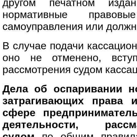
другом печатном изда
нормативные правов
самоуправления или должн
В случае подачи кассацио
оно не отменено, всту
рассмотрения судом касса
Дела об оспаривании н
затрагивающих права 
сфере предпринимател
деятельности, расс
судом
по общим правила