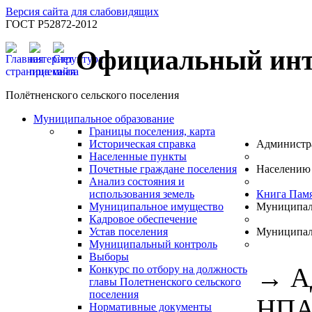
Версия сайта для слабовидящих
ГОСТ Р52872-2012
Официальный инт
Полётненского сельского поселения
Муниципальное образование
Границы поселения, карта
Историческая справка
Администр
Населенные пункты
Почетные граждане поселения
Населению
Анализ состояния и
использования земель
Книга Пам
Муниципальное имущество
Муниципал
Кадровое обеспечение
Устав поселения
Муниципал
Муниципальный контроль
Выборы
→
А
Конкурс по отбору на должность
главы Полетненского сельского
поселения
НПА 
Нормативные документы