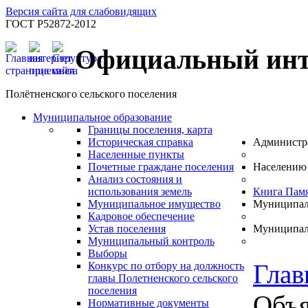
Версия сайта для слабовидящих
ГОСТ Р52872-2012
Официальный инт
Полётненского сельского поселения
Муниципальное образование
Границы поселения, карта
Историческая справка
Администр
Населенные пункты
Почетные граждане поселения
Населению
Анализ состояния и
использования земель
Книга Пам
Муниципальное имущество
Муниципал
Кадровое обеспечение
Устав поселения
Муниципал
Муниципальный контроль
Выборы
Глав
Конкурс по отбору на должность
главы Полетненского сельского
поселения
Объя
Нормативные документы