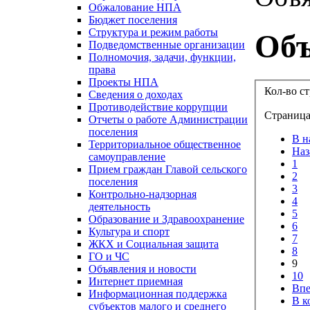
Обжалование НПА
Бюджет поселения
Структура и режим работы
Объ
Подведомственные организации
Полномочия, задачи, функции,
права
Проекты НПА
Кол-во с
Сведения о доходах
Противодействие коррупции
Страница
Отчеты о работе Администрации
поселения
В н
Территориальное общественное
Наз
самоуправление
1
Прием граждан Главой сельского
2
поселения
3
Контрольно-надзорная
4
деятельность
5
Образование и Здравоохранение
6
Культура и спорт
7
ЖКХ и Социальная защита
8
ГО и ЧС
9
Объявления и новости
10
Интернет приемная
Впе
Информационная поддержка
В к
субъектов малого и среднего