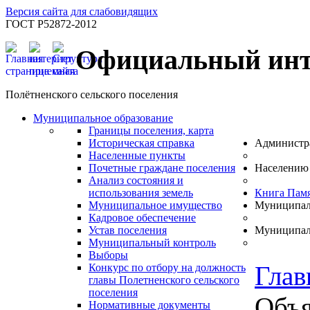
Версия сайта для слабовидящих
ГОСТ Р52872-2012
Официальный инт
Полётненского сельского поселения
Муниципальное образование
Границы поселения, карта
Историческая справка
Администр
Населенные пункты
Почетные граждане поселения
Населению
Анализ состояния и
использования земель
Книга Пам
Муниципальное имущество
Муниципал
Кадровое обеспечение
Устав поселения
Муниципал
Муниципальный контроль
Выборы
Глав
Конкурс по отбору на должность
главы Полетненского сельского
поселения
Объя
Нормативные документы