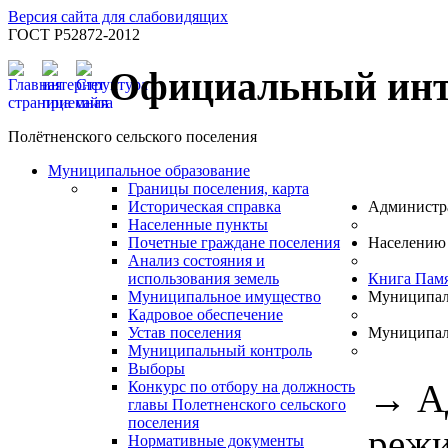
Версия сайта для слабовидящих
ГОСТ Р52872-2012
Официальный инт
Полётненского сельского поселения
Муниципальное образование
Границы поселения, карта
Историческая справка
Администр
Населенные пункты
Почетные граждане поселения
Населению
Анализ состояния и
использования земель
Книга Пам
Муниципальное имущество
Муниципал
Кадровое обеспечение
Устав поселения
Муниципал
Муниципальный контроль
Выборы
→
А
Конкурс по отбору на должность
главы Полетненского сельского
поселения
режи
Нормативные документы