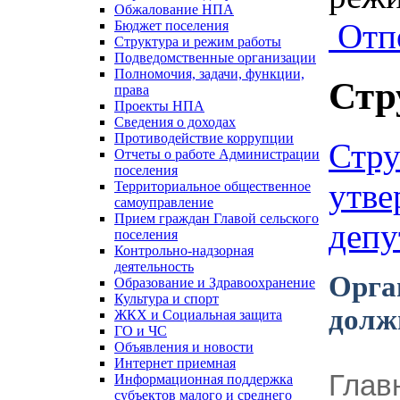
Обжалование НПА
Отп
Бюджет поселения
Структура и режим работы
Подведомственные организации
Полномочия, задачи, функции,
Стр
права
Проекты НПА
Сведения о доходах
Противодействие коррупции
Стру
Отчеты о работе Администрации
поселения
утве
Территориальное общественное
самоуправление
Прием граждан Главой сельского
депу
поселения
Контрольно-надзорная
деятельность
Орга
Образование и Здравоохранение
Культура и спорт
долж
ЖКХ и Социальная защита
ГО и ЧС
Объявления и новости
Интернет приемная
Гл
Информационная поддержка
субъектов малого и среднего