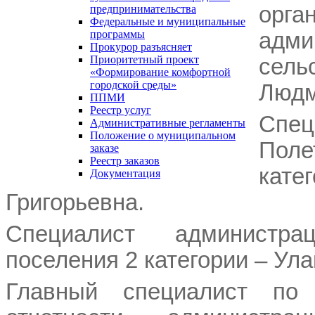
орга
предпринимательства
Федеральные и муниципальные
адм
программы
Прокурор разъясняет
Приоритетный проект
сель
«Формирование комфортной
городской среды»
Людм
ППМИ
Реестр услуг
Спе
Административные регламенты
Положение о муниципальном
Поле
заказе
Реестр заказов
кат
Документация
Григорьевна.
Специалист администра
поселения 2 категории – Ул
Главный специалист по