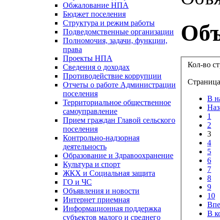
Обжалование НПА
Бюджет поселения
Структура и режим работы
Объ
Подведомственные организации
Полномочия, задачи, функции,
права
Проекты НПА
Кол-во с
Сведения о доходах
Противодействие коррупции
Страница
Отчеты о работе Администрации
поселения
В н
Территориальное общественное
Наз
самоуправление
1
Прием граждан Главой сельского
2
поселения
3
Контрольно-надзорная
4
деятельность
5
Образование и Здравоохранение
6
Культура и спорт
7
ЖКХ и Социальная защита
8
ГО и ЧС
9
Объявления и новости
10
Интернет приемная
Впе
Информационная поддержка
В к
субъектов малого и среднего