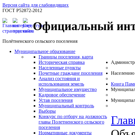
Версия сайта для слабовидящих
ГОСТ Р52872-2012
Официальный инт
Полётненского сельского поселения
Муниципальное образование
Границы поселения, карта
Историческая справка
Администр
Населенные пункты
Почетные граждане поселения
Населению
Анализ состояния и
использования земель
Книга Пам
Муниципальное имущество
Муниципал
Кадровое обеспечение
Устав поселения
Муниципал
Муниципальный контроль
Выборы
Глав
Конкурс по отбору на должность
главы Полетненского сельского
поселения
Объя
Нормативные документы