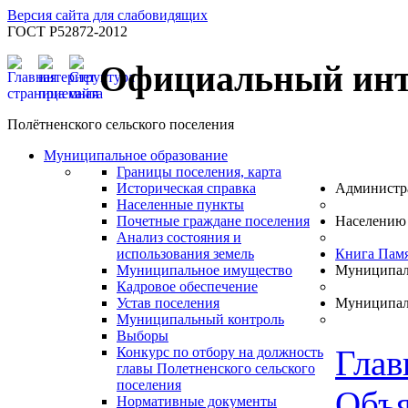
Версия сайта для слабовидящих
ГОСТ Р52872-2012
Официальный инт
Полётненского сельского поселения
Муниципальное образование
Границы поселения, карта
Историческая справка
Администр
Населенные пункты
Почетные граждане поселения
Населению
Анализ состояния и
использования земель
Книга Пам
Муниципальное имущество
Муниципал
Кадровое обеспечение
Устав поселения
Муниципал
Муниципальный контроль
Выборы
Глав
Конкурс по отбору на должность
главы Полетненского сельского
поселения
Объя
Нормативные документы