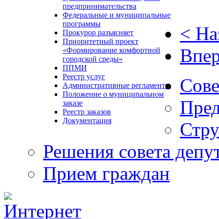
предпринимательства
Федеральные и муниципальные
программы
< На
Прокурор разъясняет
Приоритетный проект
Впер
«Формирование комфортной
городской среды»
ППМИ
Реестр услуг
Сове
Административные регламенты
Положение о муниципальном
Пред
заказе
Реестр заказов
Документация
Стру
Решения совета депу
Прием граждан