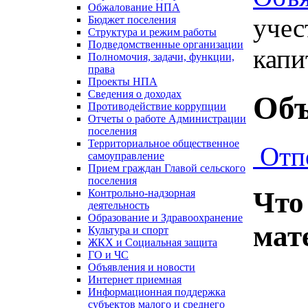
Обжалование НПА
учес
Бюджет поселения
Структура и режим работы
Подведомственные организации
капит
Полномочия, задачи, функции,
права
Проекты НПА
Сведения о доходах
Объ
Противодействие коррупции
Отчеты о работе Администрации
поселения
Территориальное общественное
Отп
самоуправление
Прием граждан Главой сельского
поселения
Что
Контрольно-надзорная
деятельность
Образование и Здравоохранение
мат
Культура и спорт
ЖКХ и Социальная защита
ГО и ЧС
Объявления и новости
Интернет приемная
Информационная поддержка
субъектов малого и среднего