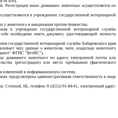
я № 459).
ной. Регистрация иных домашних животных осуществляется по
 осуществляются в учреждениях государственной ветеринарной
па у животного и вакцинация против бешенства.
ным в учреждение государственной ветеринарной службы
 себе необходимо иметь документ, удостоверяющий личность
ния государственной ветеринарной службы Хабаровского края
авливает чип; данные о животном, чипе, владельце животного
орриот" ФГИС "ВетИС").
ьцу домашнего животного по адресу электронной почты или
ьства (регистрации) или места пребывания (фактического
ия изменений в информационную систему.
иях предусмотрена административная ответственность в виде
тепной, 6Б, телефон: 8 (4212) 91-84-61, электронный адрес: