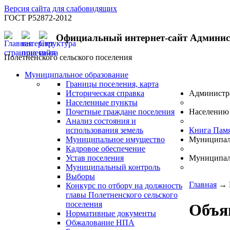
Версия сайта для слабовидящих
ГОСТ Р52872-2012
Официальный интернет-сайт Админи
Полётненского сельского поселения
Муниципальное образование
Границы поселения, карта
Историческая справка
Администр
Населенные пункты
Почетные граждане поселения
Населению
Анализ состояния и
использования земель
Книга Пам
Муниципальное имущество
Муниципал
Кадровое обеспечение
Устав поселения
Муниципал
Муниципальный контроль
Выборы
Главная
→
Конкурс по отбору на должность
главы Полетненского сельского
поселения
Объя
Нормативные документы
Обжалование НПА