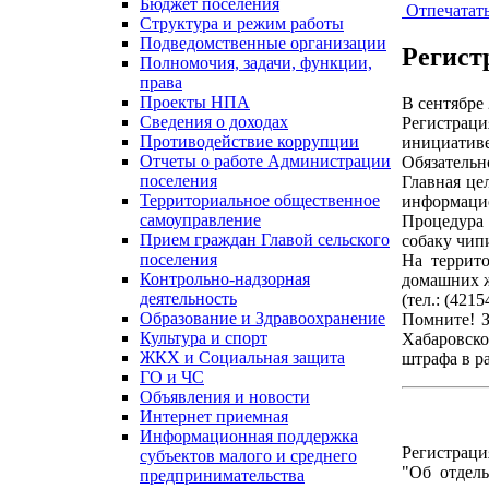
Бюджет поселения
Отпечатат
Структура и режим работы
Подведомственные организации
Регист
Полномочия, задачи, функции,
права
Проекты НПА
В сентябре
Сведения о доходах
Регистраци
Противодействие коррупции
инициативе
Отчеты о работе Администрации
Обязательн
поселения
Главная це
Территориальное общественное
информацио
самоуправление
Процедура 
Прием граждан Главой сельского
собаку чип
поселения
На террит
Контрольно-надзорная
домашних ж
деятельность
(тел.: (4215
Образование и Здравоохранение
Помните! З
Культура и спорт
Хабаровско
ЖКХ и Социальная защита
штрафа в ра
ГО и ЧС
Объявления и новости
Интернет приемная
Информационная поддержка
Регистраци
субъектов малого и среднего
"Об отдел
предпринимательства