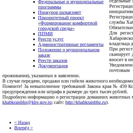
отдельные 
Федеральные и муниципальные
Регистраци
программы
инициативе
Прокурор разъясняет
Регистраци
Приоритетный проект
службы Хаб
«Формирование комфортной
Обязательн
городской среды»
Для регис
ППМИ
Хабаровско
Реестр услуг
владельца 
Административные регламенты
При регист
Положение о муниципальном
сканирует 
заказе
вносит в и
Реестр заказов
Уведомлен
Документация
почтовым 
проживания), указанных в заявлении.
В случае передачи, продажи или гибели животного необходим
Помните! За невыполнение требований Закона края № 459 Ко
предупреждения или штрафа в размере до трех тысяч рублей.
Подробную информацию о регистрации домашних животных можн
khabkraisbbz@khv.gov.ru
; сайт:
http://khabkraisbbz.ru
).
< Назад
Вперёд >