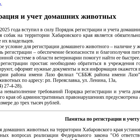
ь
рация и учет домашних животных
 2025 года вступил в силу Порядок регистрации и учета домашн
я собак на территории Хабаровского края является обязатель
 их владельцев.
ое условие для регистрации домашнего животного – наличие у 
ль регистрации – обеспечение безопасности и благополучия пит
нной системе в области ветеринарии помогут найти ее быстрее
регистрации простая: необходимо обратиться в учреждения г
ируют, оформят нужные документы и вся информация окажется 
ории района имени Лазо филиал "СББЖ района имени Лазо"
ивотных по адресу: рп. Переяславка, ул. Ленина, 13а,
4) 27-4-28).
а невыполнение требований Порядка регистрации и учета до
го края об административных правонарушениях предусмотрена 
змере до трех тысяч рублей.
Памятка
по регистрации и уче
я домашних животных на территории Хабаровского края установ
ьных вопросах реализации Федерального закона "Об ответс