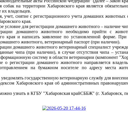
законодательные акты Российской Федерации" (далее – Закон кра
я собак на территории Хабаровского края является обязатель
 их владельцев.
я, учет, снятие с регистрационного учета домашних животных
аровского края.
ое условие для регистрации домашнего животного – наличие чи
трации домашнего животного необходимо прийти с живот
го края и написать заявление по установленной форме. При
домашнего животного, ветеринарный паспорт (при наличии).
рации домашнего животного ветеринарный специалист учрежде
данные чипа (при наличии), в случае отсутствия чипа – устан
нформационную систему в области ветеринарии (компонент "Х
ие о регистрации домашнего животного направляется владел
отправлением на бумажном носителе по адресу места жител
о уведомлять государственную ветеринарную службу для внесен
дексом Хабаровского края об административных правонарушен
о узнать в КГБУ "Хабаровская крайСББЖ" (г. Хабаровск, пер. С