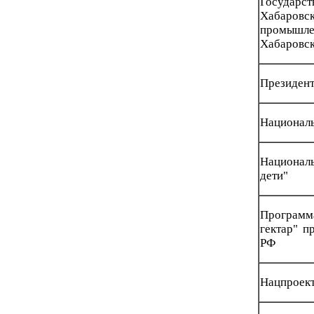
Государ
Хабаров
промышле
Хабаровск
Президент
Националь
Национал
дети"
Програм
гектар" п
РФ
Нацпроект