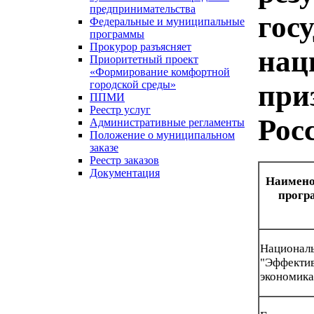
предпринимательства
гос
Федеральные и муниципальные
программы
Прокурор разъясняет
нац
Приоритетный проект
«Формирование комфортной
городской среды»
при
ППМИ
Реестр услуг
Рос
Административные регламенты
Положение о муниципальном
заказе
Реестр заказов
Документация
Наимено
прогр
Нацио
"Эффект
экономика