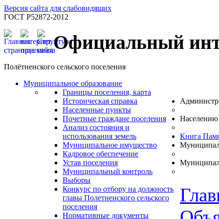
Версия сайта для слабовидящих
ГОСТ Р52872-2012
Официальный инт
Полётненского сельского поселения
Муниципальное образование
Границы поселения, карта
Историческая справка
Администр
Населенные пункты
Почетные граждане поселения
Населению
Анализ состояния и
использования земель
Книга Пам
Муниципальное имущество
Муниципал
Кадровое обеспечение
Устав поселения
Муниципал
Муниципальный контроль
Выборы
Глав
Конкурс по отбору на должность
главы Полетненского сельского
поселения
Объя
Нормативные документы