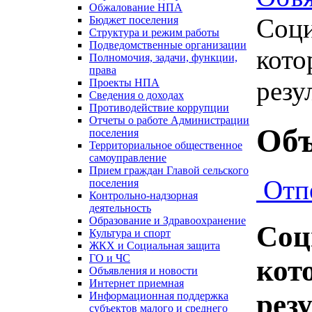
Обжалование НПА
Соци
Бюджет поселения
Структура и режим работы
Подведомственные организации
кото
Полномочия, задачи, функции,
права
резу
Проекты НПА
Сведения о доходах
Противодействие коррупции
Отчеты о работе Администрации
Объ
поселения
Территориальное общественное
самоуправление
Прием граждан Главой сельского
Отп
поселения
Контрольно-надзорная
деятельность
Образование и Здравоохранение
Соц
Культура и спорт
ЖКХ и Социальная защита
ГО и ЧС
кот
Объявления и новости
Интернет приемная
рез
Информационная поддержка
субъектов малого и среднего