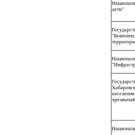
Национал
дети"
Государ
"Комплек
территори
Нацио
"Инфрастр
Государ
Хабаров
населен
чрезвычай
Националь