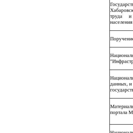
Государ
Хабаровск
труда и 
населения
Поручени
Нацио
"Инфрастр
Национал
данных, и
государст
Материал
портала М
Нацио