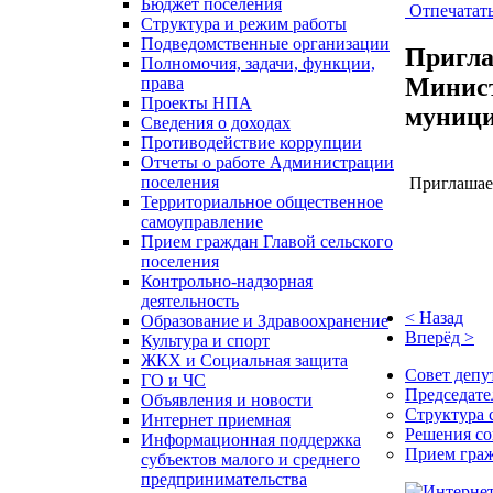
Бюджет поселения
Отпечатат
Структура и режим работы
Подведомственные организации
Пригла
Полномочия, задачи, функции,
Минист
права
Проекты НПА
муници
Сведения о доходах
Противодействие коррупции
Отчеты о работе Администрации
поселения
Приглашаем
Территориальное общественное
самоуправление
Прием граждан Главой сельского
поселения
Контрольно-надзорная
деятельность
< Назад
Образование и Здравоохранение
Вперёд >
Культура и спорт
ЖКХ и Социальная защита
Совет депу
ГО и ЧС
Председате
Объявления и новости
Структура 
Интернет приемная
Решения со
Информационная поддержка
Прием гра
субъектов малого и среднего
предпринимательства