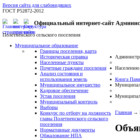
Версия сайта для слабовидящих
ГОСТ Р52872-2012
Официальный интернет-сайт Админи
Полётненского сельского поселения
Муниципальное образование
Границы поселения, карта
Историческая справка
Администр
Населенные пункты
Почетные граждане поселения
Населению
Анализ состояния и
использования земель
Книга Пам
Муниципальное имущество
Муниципал
Кадровое обеспечение
Устав поселения
Муниципал
Муниципальный контроль
Выборы
Главная
→
Конкурс по отбору на должность
главы Полетненского сельского
поселения
Объя
Нормативные документы
Обжалование НПА