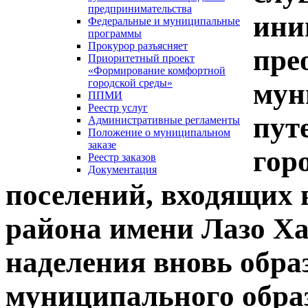
предпринимательства
ини
Федеральные и муниципальные
программы
Прокурор разъясняет
пре
Приоритетный проект
«Формирование комфортной
городской среды»
мун
ППМИ
Реестр услуг
пут
Административные регламенты
Положение о муниципальном
заказе
гор
Реестр заказов
Документация
поселений, входящих 
района имени Лазо Ха
наделения вновь обра
муниципального обра