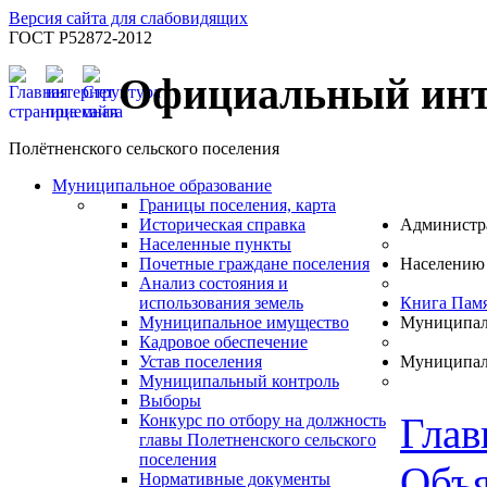
Версия сайта для слабовидящих
ГОСТ Р52872-2012
Официальный инт
Полётненского сельского поселения
Муниципальное образование
Границы поселения, карта
Историческая справка
Администр
Населенные пункты
Почетные граждане поселения
Населению
Анализ состояния и
использования земель
Книга Пам
Муниципальное имущество
Муниципал
Кадровое обеспечение
Устав поселения
Муниципал
Муниципальный контроль
Выборы
Глав
Конкурс по отбору на должность
главы Полетненского сельского
поселения
Объя
Нормативные документы