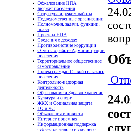
Обжалование НПА
24.0
Бюджет поселения
Структура и режим работы
Подведомственные организации
сост
Полномочия, задачи, функции,
права
вопр
Проекты НПА
Сведения о доходах
Противодействие коррупции
Отчеты о работе Администрации
Объ
поселения
Территориальное общественное
самоуправление
Прием граждан Главой сельского
Отп
поселения
Контрольно-надзорная
деятельность
Образование и Здравоохранение
24.0
Культура и спорт
ЖКХ и Социальная защита
ГО и ЧС
сос
Объявления и новости
Интернет приемная
слу
Информационная поддержка
субъектов малого и среднего