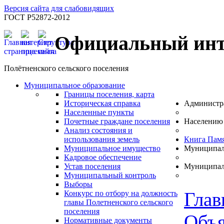
Версия сайта для слабовидящих
ГОСТ Р52872-2012
Официальный инт
Полётненского сельского поселения
Муниципальное образование
Границы поселения, карта
Историческая справка
Администр
Населенные пункты
Почетные граждане поселения
Населению
Анализ состояния и
использования земель
Книга Пам
Муниципальное имущество
Муниципал
Кадровое обеспечение
Устав поселения
Муниципал
Муниципальный контроль
Выборы
Глав
Конкурс по отбору на должность
главы Полетненского сельского
поселения
Объя
Нормативные документы