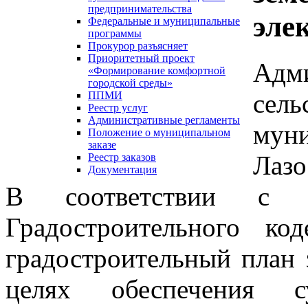
предпринимательства
эле
Федеральные и муниципальные
программы
Прокурор разъясняет
Приоритетный проект
Адм
«Формирование комфортной
городской среды»
се
ППМИ
Реестр услуг
Административные регламенты
мун
Положение о муниципальном
заказе
Лазо
Реестр заказов
Документация
В соответствии с 
Градостроительного ко
градостроительный план 
целях обеспечения су