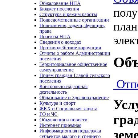
Обжалование НПА
полу
Бюджет поселения
Структура и режим работы
Подведомственные организации
план
Полномочия, задачи, функции,
права
элек
Проекты НПА
Сведения о доходах
Противодействие коррупции
Отчеты о работе Администрации
Объ
поселения
Территориальное общественное
самоуправление
Прием граждан Главой сельского
Отп
поселения
Контрольно-надзорная
деятельность
Образование и Здравоохранение
Усл
Культура и спорт
ЖКХ и Социальная защита
ГО и ЧС
гра
Объявления и новости
Интернет приемная
зем
Информационная поддержка
субъектов малого и среднего