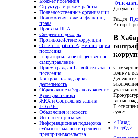
Бюджет поселения
Отпечатат
Структура и режим работы
Документ с
Подведомственные организации
Полномочия, задачи, функции,
Раздел:
Про
права
Автор: Про
Проекты НПА
Сведения о доходах
В Хаба
Противодействие коррупции
оштраф
Отчеты о работе Администрации
поселения
корруп
Территориальное общественное
самоуправление
С января п
Прием граждан Главой сельского
взятку в ра
поселения
Денежные с
Контрольно-надзорная
заключения
деятельность
участковом
Образование и Здравоохранение
Прокурату
Культура и спорт
вознагражд
ЖКХ и Социальная защита
В отношени
ГО и ЧС
судом.
Объявления и новости
Интернет приемная
< Назад
Информационная поддержка
Вперёд >
субъектов малого и среднего
предпринимательства