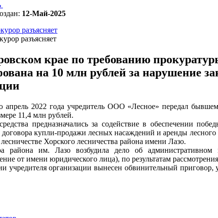
ь
оздан:
12-Май-2025
курор разъясняет
курор разъясняет
ровском крае по требованию прокуратур
ована на 10 млн рублей за нарушение за
ции
о апрель 2022 года учредитель ООО «Лесное» передал бывшему
змере 11,4 млн рублей.
редства предназначались за содействие в обеспечении побед
 договора купли-продажи лесных насаждений и аренды лесного 
 лесничестве Хорского лесничества района имени Лазо.
ра района им. Лазо возбудила дело об административном
ение от имени юридического лица), по результатам рассмотрени
и учредителя организации вынесен обвинительный приговор, у