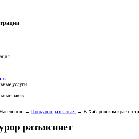
страции
ация
яти
ьные услуги
ьный заказ
Населению
→
Прокурор разъясняет
→
В Хабаровском крае по т
урор разъясняет