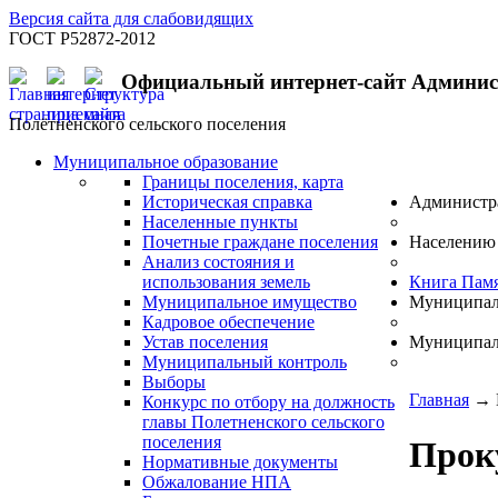
Версия сайта для слабовидящих
ГОСТ Р52872-2012
Официальный интернет-сайт Админи
Полётненского сельского поселения
Муниципальное образование
Границы поселения, карта
Историческая справка
Администр
Населенные пункты
Почетные граждане поселения
Населению
Анализ состояния и
использования земель
Книга Пам
Муниципальное имущество
Муниципал
Кадровое обеспечение
Устав поселения
Муниципал
Муниципальный контроль
Выборы
Главная
→
Конкурс по отбору на должность
главы Полетненского сельского
поселения
Прок
Нормативные документы
Обжалование НПА