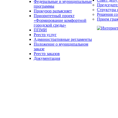
Совет депу
Федеральные и муниципальные
Председате
программы
Структура 
Прокурор разъясняет
Решения со
Приоритетный проект
Прием гра
«Формирование комфортной
городской среды»
ППМИ
Реестр услуг
Административные регламенты
Положение о муниципальном
заказе
Реестр заказов
Документация